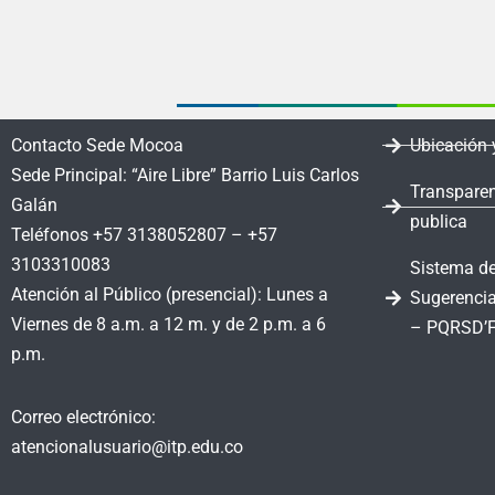
Contacto Sede Mocoa
Ubicación 
Sede Principal: “Aire Libre” Barrio Luis Carlos
Transparen
Galán
publica
Teléfonos +57 3138052807 – +57
3103310083
Sistema de
Atención al Público (presencial): Lunes a
Sugerencia
Viernes de 8 a.m. a 12 m. y de 2 p.m. a 6
– PQRSD’
p.m.
Correo electrónico:
atencionalusuario@itp.edu.co