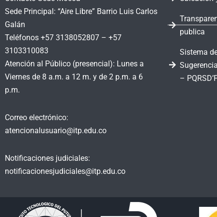
Sede Principal: “Aire Libre” Barrio Luis Carlos
Transparen
Galán
publica
Teléfonos +57 3138052807 – +57
3103310083
Sistema de
Atención al Público (presencial): Lunes a
Sugerencia
Viernes de 8 a.m. a 12 m. y de 2 p.m. a 6
– PQRSD’
p.m.
Correo electrónico:
atencionalusuario@itp.edu.co
Notificaciones judiciales:
notificacionesjudiciales@itp.edu.co