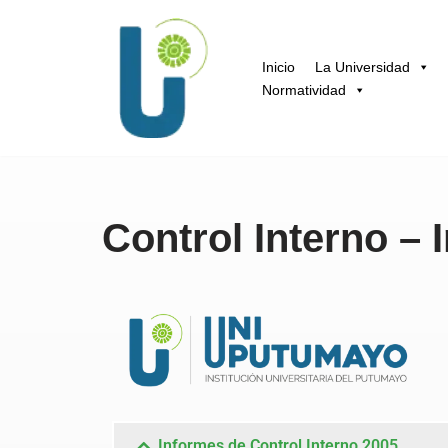
Saltar
Inicio
La Universidad
al
Normatividad
contenido
Control Interno –
Informes de Control Interno 2005