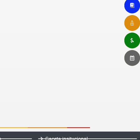
n
Gaceta insitucional