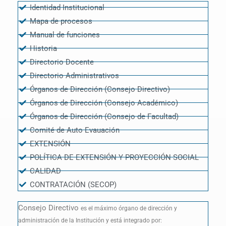
Identidad Institucional
Mapa de procesos
Manual de funciones
Historia
Directorio Docente
Directorio Administrativos
Órganos de Dirección (Consejo Directivo)
Órganos de Dirección (Consejo Académico)
Órganos de Dirección (Consejo de Facultad)
Comité de Auto Evauación
EXTENSIÓN
POLÍTICA DE EXTENSIÓN Y PROYECCIÓN SOCIAL
CALIDAD
CONTRATACIÓN (SECOP)
Consejo Directivo
es el máximo órgano de dirección y
administración de la Institución y está integrado por: