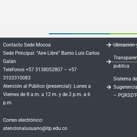
Contacto Sede Mocoa
Ubicación 
Sede Principal: “Aire Libre” Barrio Luis Carlos
Transparen
Galán
publica
Teléfonos +57 3138052807 – +57
3103310083
Sistema de
Atención al Público (presencial): Lunes a
Sugerencia
Viernes de 8 a.m. a 12 m. y de 2 p.m. a 6
– PQRSD’
p.m.
Correo electrónico:
atencionalusuario@itp.edu.co