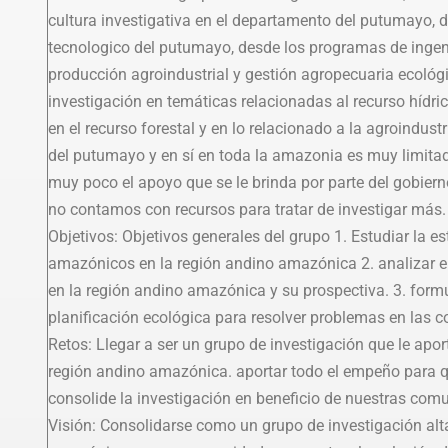
cultura investigativa en el departamento del putumayo, d
tecnologico del putumayo, desde los programas de ingeni
producción agroindustrial y gestión agropecuaria ecológ
investigación en temáticas relacionadas al recurso hídric
en el recurso forestal y en lo relacionado a la agroind
del putumayo y en sí en toda la amazonia es muy limitad
muy poco el apoyo que se le brinda por parte del gobier
no contamos con recursos para tratar de investigar más.
Objetivos: Objetivos generales del grupo 1. Estudiar la e
amazónicos en la región andino amazónica 2. analizar e
en la región andino amazónica y su prospectiva. 3. form
planificación ecológica para resolver problemas en las
Retos: Llegar a ser un grupo de investigación que le apo
región andino amazónica. aportar todo el empeño para 
consolide la investigación en beneficio de nuestras com
Visión: Consolidarse como un grupo de investigación al