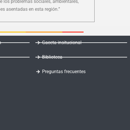
e los problemas sociales, ambientales,
es asentadas en esta región.”
n
Gaceta insitucional
Biblioteca
Preguntas frecuentes