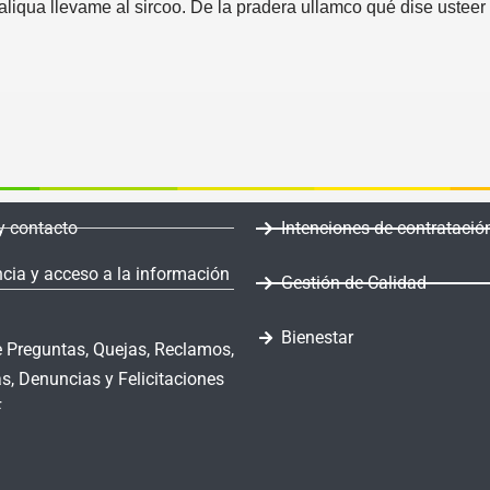
 aliqua llevame al sircoo. De la pradera ullamco qué dise usteer
y contacto
Intenciones de contratació
cia y acceso a la información
Gestión de Calidad
Bienestar
 Preguntas, Quejas, Reclamos,
s, Denuncias y Felicitaciones
F