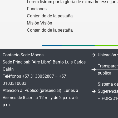
Lorem fistrum por la gloria de mi madre esse jarl
Funciones
Contenido de la pestaña
Misión Visión
Contenido de la pestaña
Contacto Sede Mocoa
Ubicación 
Sede Principal: “Aire Libre” Barrio Luis Carlos
Transparen
Galán
publica
Teléfonos +57 3138052807 – +57
3103310083
Sistema de
Atención al Público (presencial): Lunes a
Sugerencia
Viernes de 8 a.m. a 12 m. y de 2 p.m. a 6
– PQRSD’
p.m.