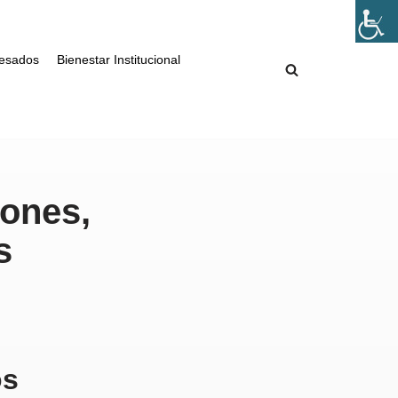
esados
Bienestar Institucional
iones,
s
os