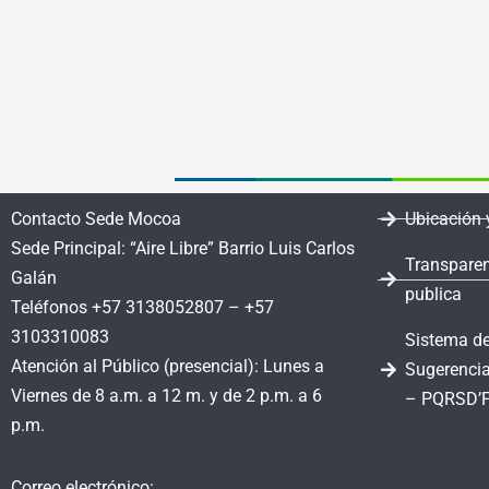
Contacto Sede Mocoa
Ubicación 
Sede Principal: “Aire Libre” Barrio Luis Carlos
Transparen
Galán
publica
Teléfonos +57 3138052807 – +57
3103310083
Sistema de
Atención al Público (presencial): Lunes a
Sugerencia
Viernes de 8 a.m. a 12 m. y de 2 p.m. a 6
– PQRSD’
p.m.
Correo electrónico: