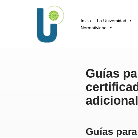
Saltar
Inicio
La Universidad
al
Normatividad
contenido
Guías par
certific
adicional
Guías para